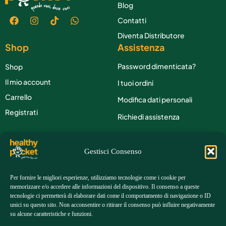
Blog
Contatti
Diventa Distributore
Shop
Assistenza
Password dimenticata?
Shop
Il mio account
I tuoi ordini
Carrello
Modifica dati personali
Registrati
Richiedi assistenza
Contatti
Gestisci Consenso
Telefono:
+39 351 3902614
Per fornire le migliori esperienze, utilizziamo tecnologie come i cookie per
memorizzare e/o accedere alle informazioni del dispositivo. Il consenso a queste
Email:
customers@healthy-pocket.com
tecnologie ci permetterà di elaborare dati come il comportamento di navigazione o ID
unici su questo sito. Non acconsentire o ritirare il consenso può influire negativamente
su alcune caratteristiche e funzioni.
Address:
Via Gianfranco Gazzana Priaroggia, 83 00054
Fiumicino (RM)